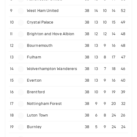
9
West Ham United
38
14
10
14
52
10
Crystal Palace
38
13
10
15
49
11
Brighton and Hove Albion
38
12
12
14
48
12
Bournemouth
38
13
9
16
48
13
Fulham
38
13
8
17
47
14
Wolverhampton Wanderers
38
13
7
18
46
15
Everton
38
13
9
16
40
16
Brentford
38
10
9
19
39
17
Nottingham Forest
38
9
9
20
32
18
Luton Town
38
6
8
24
26
19
Burnley
38
5
9
24
24