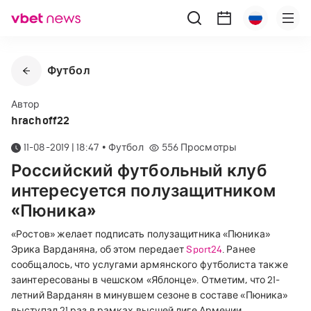
Футбол
Автор
hrachoff22
11-08-2019 | 18:47
•
Футбол
556
Просмотры
Российский футбольный клуб
интересуется полузащитником
«Пюника»
«Ростов» желает подписать полузащитника «Пюника»
Эрика Варданяна, об этом передает
Sport24
. Ранее
сообщалось, что услугами армянского футболиста также
заинтересованы в чешском «Яблонце». Отметим, что 21-
летний Варданян в минувшем сезоне в составе «Пюника»
выступал 21 раз в рамках высшей лиге Армении,