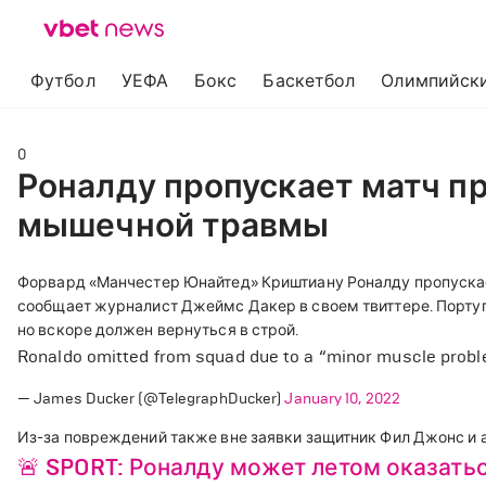
Футбол
УЕФА
Бокс
Баскетбол
Олимпийски
0
Роналду пропускает матч пр
мышечной травмы
Форвард «Манчестер Юнайтед» Криштиану Роналду пропускает
сообщает журналист Джеймс Дакер в своем твиттере. Порту
но вскоре должен вернуться в строй.
Ronaldo omitted from squad due to a “minor muscle prob
— James Ducker (@TelegraphDucker)
January 10, 2022
Из-за повреждений также вне заявки защитник Фил Джонс и
🚨 SPORT: Роналду может летом оказать