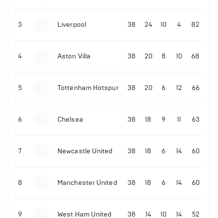
3
Liverpool
38
24
10
4
82
4
Aston Villa
38
20
8
10
68
5
Tottenham Hotspur
38
20
6
12
66
6
Chelsea
38
18
9
11
63
7
Newcastle United
38
18
6
14
60
8
Manchester United
38
18
6
14
60
9
West Ham United
38
14
10
14
52