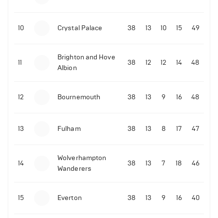
10
Crystal Palace
38
13
10
15
49
Brighton and Hove
11
38
12
12
14
48
Albion
12
Bournemouth
38
13
9
16
48
13
Fulham
38
13
8
17
47
Wolverhampton
14
38
13
7
18
46
Wanderers
15
Everton
38
13
9
16
40