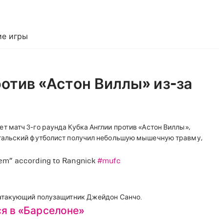
е игры
отив «Астон Виллы» из-за
 матч 3-го раунда Кубка Англии против «Астон Виллы»,
гальский футболист получил небольшую мышечную травму,
lem” according to Rangnick
#mufc
 атакующий полузащитник Джейдон Санчо.
ся в «Барселоне»