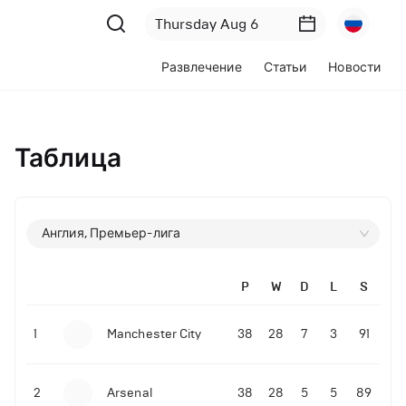
Развлечение
Статьи
Новости
Таблица
Англия, Премьер-лига
P
W
D
L
S
1
Manchester City
38
28
7
3
91
2
Arsenal
38
28
5
5
89