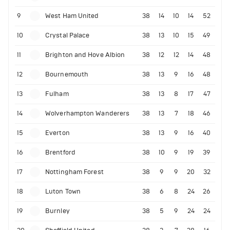
9
West Ham United
38
14
10
14
52
10
Crystal Palace
38
13
10
15
49
11
Brighton and Hove Albion
38
12
12
14
48
12
Bournemouth
38
13
9
16
48
13
Fulham
38
13
8
17
47
14
Wolverhampton Wanderers
38
13
7
18
46
15
Everton
38
13
9
16
40
16
Brentford
38
10
9
19
39
17
Nottingham Forest
38
9
9
20
32
18
Luton Town
38
6
8
24
26
19
Burnley
38
5
9
24
24