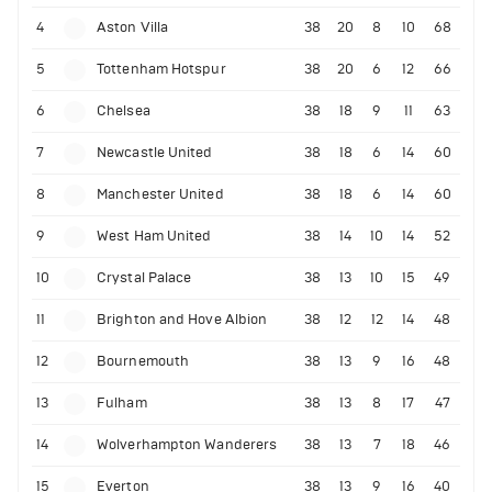
4
Aston Villa
38
20
8
10
68
5
Tottenham Hotspur
38
20
6
12
66
6
Chelsea
38
18
9
11
63
7
Newcastle United
38
18
6
14
60
8
Manchester United
38
18
6
14
60
9
West Ham United
38
14
10
14
52
10
Crystal Palace
38
13
10
15
49
11
Brighton and Hove Albion
38
12
12
14
48
12
Bournemouth
38
13
9
16
48
13
Fulham
38
13
8
17
47
14
Wolverhampton Wanderers
38
13
7
18
46
15
Everton
38
13
9
16
40