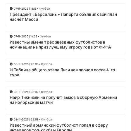
07-11-2025 | 18:18
•
Футбол
Президент «Барселоны» Лапорта объявил свой план
насчёт Месси
07-11-2025 | 16:23
•
Футбол
Известны имена трёх звёздных футболистов в
номинации на приз лучшему игроку года от ФИФА
06-11-2025 | 23:06
•
Футбол
🚨Таблица общего этапа Лиги чемпионов после 4-го
тура
03-11-2025 | 23:32
•
Футбол
Наир Тикнизян не получит вызов в сборную Армении
на ноябрьские матчи
03-11-2025 | 22:58
•
Футбол
Известный армянский футболист попал в сферу
интересов топ-клубам Европы