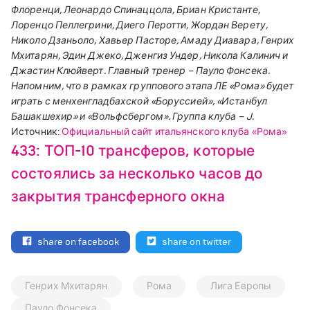
Флоренци, Леонардо Спинаццола, Бриан Кристанте,
Лоренцо Пеллегрини, Диего Перотти, Жордан Верету,
Николо Дзаньоло, Хавьер Пасторе, Амаду Диавара, Генрих
Мхитарян, Эдин Джеко, Дженгиз Ундер, Никола Калинич и
Джастин Клюйверт.
Главный тренер – Пауло Фонсека.
Напомним, что в рамках группового этапа ЛЕ «Рома» будет
играть с менхенгладбахской «Боруссией», «Истанбул
Башакшехир» и «Вольфсбергом». Группа клуба –
J
.
Источник:
Официальный сайт итальянского клуба «Рома»
433: ТОП-10 трансферов, которые
состоялись за несколько часов до
закрытия трансферного окна
share on facebook
share on twitter
Генрих Мхитарян
Рома
Лига Европы
Пауло Фонсека