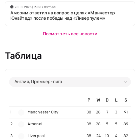
20-10-2025 | 16:38
•
Футбол
Аморим ответил на вопрос о целях «Манчестер
Юнайтед» после победы над «Ливерпулем»
Посмотреть все новости
Таблица
Англия, Премьер-лига
P
W
D
L
S
1
Manchester City
38
28
7
3
91
2
Arsenal
38
28
5
5
89
3
Liverpool
38
24
10
4
82