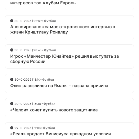
интересов топ-клубам Европы
30-10-2025 | 22:57
•
Футбол
Анонсировано «самое откровенное» интервью в
жизни Криштиану Роналду
30-10-2025 | 20:43
•
Футбол
Игрок «Манчестер Юнайтед» решил выступать за
сборную России
30-10-2025 | 18:14
•
Футбол
Флик разозлился на Ямаля – названа причина
30-10-2025 | 16:36
•
Футбол
«Челси» хочет купить нового защитника
29-10-2025 | 17:08
•
Футбол
«Реал» продаст Винисиуса при одном условии