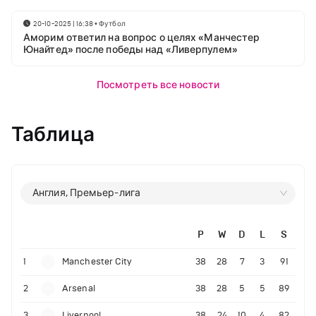
20-10-2025 | 16:38
•
Футбол
Аморим ответил на вопрос о целях «Манчестер
Юнайтед» после победы над «Ливерпулем»
Посмотреть все новости
Таблица
Англия, Премьер-лига
P
W
D
L
S
1
Manchester City
38
28
7
3
91
2
Arsenal
38
28
5
5
89
3
Liverpool
38
24
10
4
82