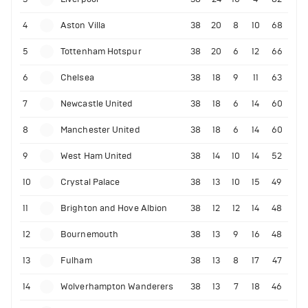
4
Aston Villa
38
20
8
10
68
5
Tottenham Hotspur
38
20
6
12
66
6
Chelsea
38
18
9
11
63
7
Newcastle United
38
18
6
14
60
8
Manchester United
38
18
6
14
60
9
West Ham United
38
14
10
14
52
10
Crystal Palace
38
13
10
15
49
11
Brighton and Hove Albion
38
12
12
14
48
12
Bournemouth
38
13
9
16
48
13
Fulham
38
13
8
17
47
14
Wolverhampton Wanderers
38
13
7
18
46