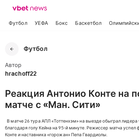
Футбол
УЕФА
Бокс
Баскетбол
Олимпийски
Футбол
Автор
hrachoff22
Реакция Антонио Конте на п
матче с «Ман. Сити»
В матче 26 тура АПЛ «Тоттенхэм» на выезде обыграл лидера 
благодаря голу Кейна на 95-й минуте. Режиссер матча успел
Конте и наставника «горожан» Пепа Гвардиолы.