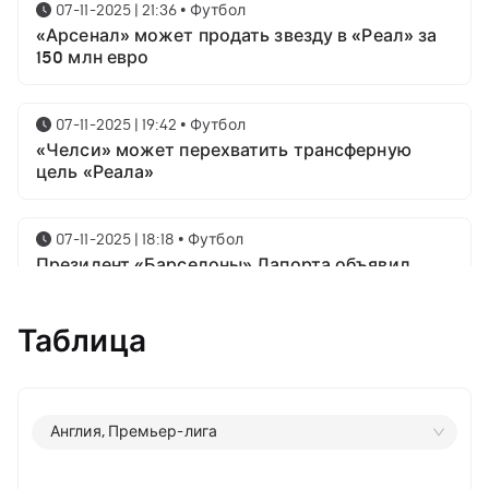
07-11-2025 | 21:36
•
Футбол
«Арсенал» может продать звезду в «Реал» за
150 млн евро
07-11-2025 | 19:42
•
Футбол
«Челси» может перехватить трансферную
цель «Реала»
07-11-2025 | 18:18
•
Футбол
Президент «Барселоны» Лапорта объявил
свой план насчёт Месси
Таблица
07-11-2025 | 16:23
•
Футбол
Известны имена трёх звёздных футболистов в
номинации на приз лучшему игроку года от
ФИФА
Англия, Премьер-лига
06-11-2025 | 23:06
•
Футбол