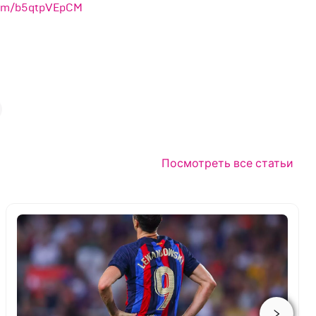
.com/b5qtpVEpCM
Посмотреть все статьи