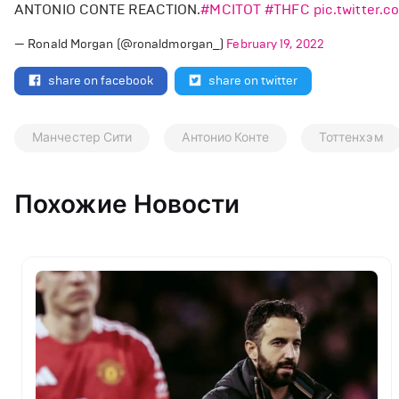
ANTONIO CONTE REACTION.
#MCITOT
#THFC
pic.twitter
— Ronald Morgan (@ronaldmorgan_)
February 19, 2022
share on facebook
share on twitter
Манчестер Сити
Антонио Конте
Тоттенхэм
Похожие Новости