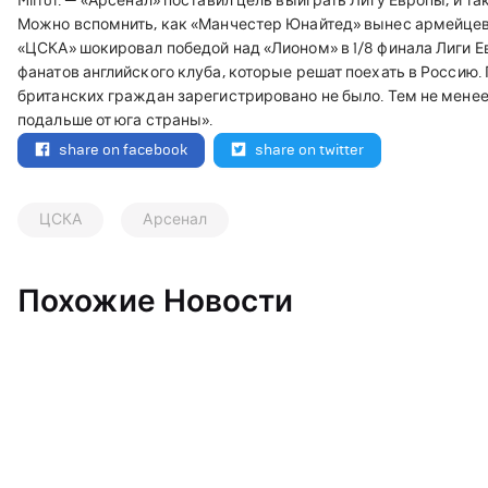
Mirror. — «Арсенал» поставил цель выиграть Лигу Европы, и т
Можно вспомнить, как «Манчестер Юнайтед» вынес армейцев 
«ЦСКА» шокировал победой над «Лионом» в 1/8 финала Лиги Е
фанатов английского клуба, которые решат поехать в Россию. 
британских граждан зарегистрировано не было. Тем не мене
подальше от юга страны».
share on facebook
share on twitter
ЦСКА
Арсенал
Похожие Новости