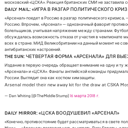
московский «ЦСКА». Реакция британских СМИ не заставила с
DAILY MAIL: «ИГРА В РАЗГАР ПОЛИТИЧЕСКОГО КРИ
«Арсенал» поедет в Россию в разгар политического кризиса, 
Россию. Впрочем, «Арсенал» — однозначный фаворит противо
болельщиков, учитывая напряжение между странами. Футбол
обсуждалась возможность отказа от участия в чемпионате ми
всех в стране. МИД Великобритании на данный момент не сов
антибританских настроений.
THE SUN: ЧЕТВЕРТАЯ ФОРМА «АРСЕНАЛА» ДЛЯ ВЫ
Издание в первую очередь обращает внимание на одну и ту же
«Арсенала» и «ЦСКА». Фанаты английской команды придумали
России. Выглядит она как костюм химзащиты.
Arsenal model their new away kit for the draw at CSKA M
— Dan Whiting (@TheMiddleStump)
16 марта 2018 г.
DAILY MIRROR: «ЦСКА ВООДУШЕВИЛ «АРСЕНАЛ»
«Конечно, противостояние будет рассматриваться в свете по