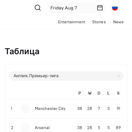
Entertainment
Stories
News
Таблица
Англия, Премьер-лига
P
W
D
L
S
1
Manchester City
38
28
7
3
91
2
Arsenal
38
28
5
5
89