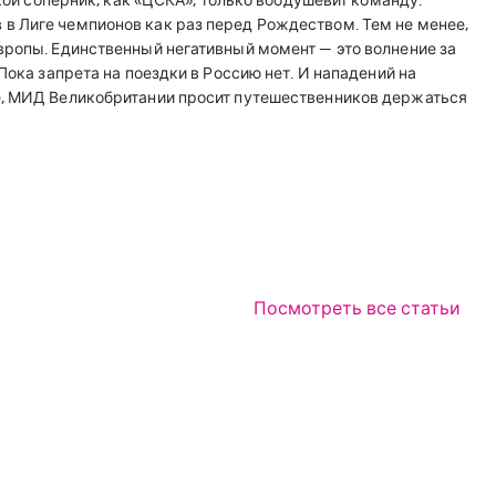
акой соперник, как «ЦСКА», только воодушевит команду.
в Лиге чемпионов как раз перед Рождеством. Тем не менее,
вропы. Единственный негативный момент — это волнение за
Пока запрета на поездки в Россию нет. И нападений на
е, МИД Великобритании просит путешественников держаться
Посмотреть все статьи