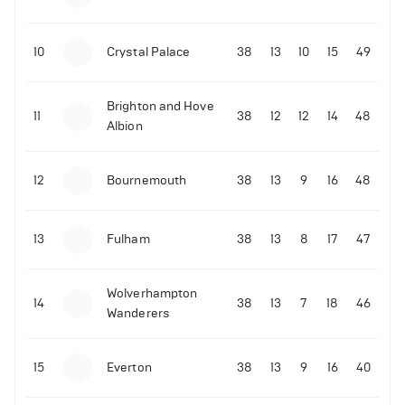
10
Crystal Palace
38
13
10
15
49
Brighton and Hove
11
38
12
12
14
48
Albion
12
Bournemouth
38
13
9
16
48
13
Fulham
38
13
8
17
47
Wolverhampton
14
38
13
7
18
46
Wanderers
15
Everton
38
13
9
16
40