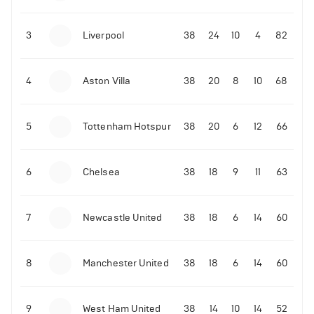
3
Liverpool
38
24
10
4
82
4
Aston Villa
38
20
8
10
68
5
Tottenham Hotspur
38
20
6
12
66
6
Chelsea
38
18
9
11
63
7
Newcastle United
38
18
6
14
60
8
Manchester United
38
18
6
14
60
9
West Ham United
38
14
10
14
52