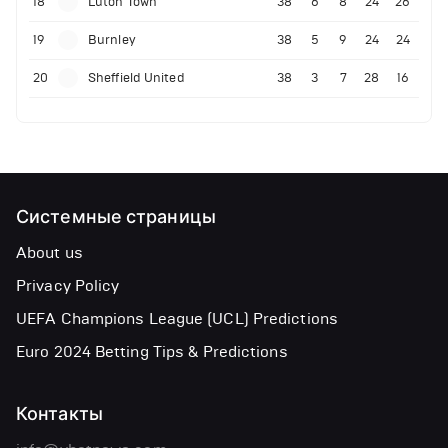
18
Luton Town
38
6
8
24
26
19
Burnley
38
5
9
24
24
20
Sheffield United
38
3
7
28
16
Системные страницы
About us
Privacy Policy
UEFA Champions League (UCL) Predictions
Euro 2024 Betting Tips & Predictions
Контакты