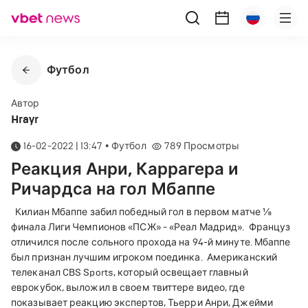
Футбол
Автор
Hrayr
16-02-2022 | 13:47
•
Футбол
789
Просмотры
Реакция Анри, Каррагера и
Ричардса на гол Мбаппе
Килиан Мбаппе забил победный гол в первом матче ⅛
финала Лиги Чемпионов «ПСЖ» - «Реал Мадрид».
Француз
отличился после сольного прохода на 94-й минуте. Мбаппе
был признан лучшим игроком поединка.
Американский
телеканал CBS Sports, который освещает главный
еврокубок, выложил в своем твиттере видео, где
показывает реакцию экспертов, Тьерри Анри, Джейми