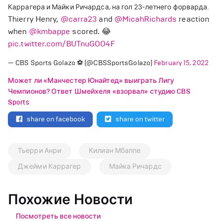
Каррагера и Майки Ричардса, на гол 23-летнего форварда.
Thierry Henry,
@carra23
and
@MicahRichards
reaction
when
@kmbappe
scored. 😂
pic.twitter.com/BUTnuGOO4F
— CBS Sports Golazo ⚽️ (@CBSSportsGolazo)
February 15, 2022
Может ли «Манчестер Юнайтед» выиграть Лигу
Чемпионов? Ответ Шмейхеля «взорвал» студию CBS
Sports
share on facebook
share on twitter
Тьерри Анри
Килиан Мбаппе
Джейми Каррагер
Майка Ричардс
Похожие Новости
Посмотреть все новости