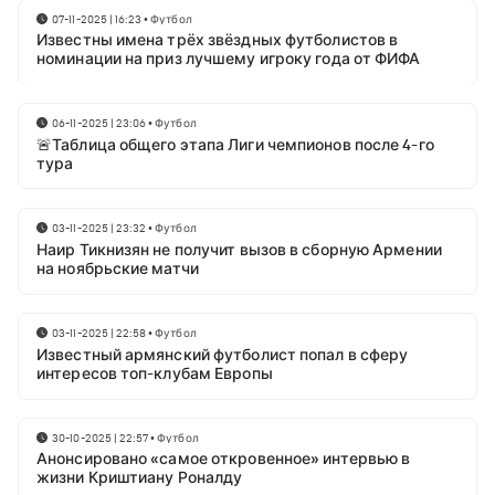
07-11-2025 | 16:23
•
Футбол
Известны имена трёх звёздных футболистов в
номинации на приз лучшему игроку года от ФИФА
06-11-2025 | 23:06
•
Футбол
🚨Таблица общего этапа Лиги чемпионов после 4-го
тура
03-11-2025 | 23:32
•
Футбол
Наир Тикнизян не получит вызов в сборную Армении
на ноябрьские матчи
03-11-2025 | 22:58
•
Футбол
Известный армянский футболист попал в сферу
интересов топ-клубам Европы
30-10-2025 | 22:57
•
Футбол
Анонсировано «самое откровенное» интервью в
жизни Криштиану Роналду