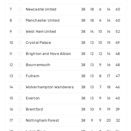
7
Newcastle United
38
18
6
14
60
8
Manchester United
38
18
6
14
60
9
West Ham United
38
14
10
14
52
10
Crystal Palace
38
13
10
15
49
11
Brighton and Hove Albion
38
12
12
14
48
12
Bournemouth
38
13
9
16
48
13
Fulham
38
13
8
17
47
14
Wolverhampton Wanderers
38
13
7
18
46
15
Everton
38
13
9
16
40
16
Brentford
38
10
9
19
39
17
Nottingham Forest
38
9
9
20
32