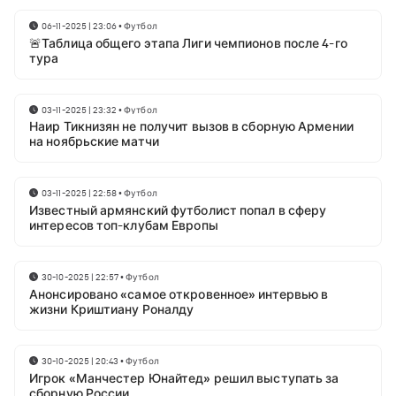
06-11-2025 | 23:06
•
Футбол
🚨Таблица общего этапа Лиги чемпионов после 4-го
тура
03-11-2025 | 23:32
•
Футбол
Наир Тикнизян не получит вызов в сборную Армении
на ноябрьские матчи
03-11-2025 | 22:58
•
Футбол
Известный армянский футболист попал в сферу
интересов топ-клубам Европы
30-10-2025 | 22:57
•
Футбол
Анонсировано «самое откровенное» интервью в
жизни Криштиану Роналду
30-10-2025 | 20:43
•
Футбол
Игрок «Манчестер Юнайтед» решил выступать за
сборную России