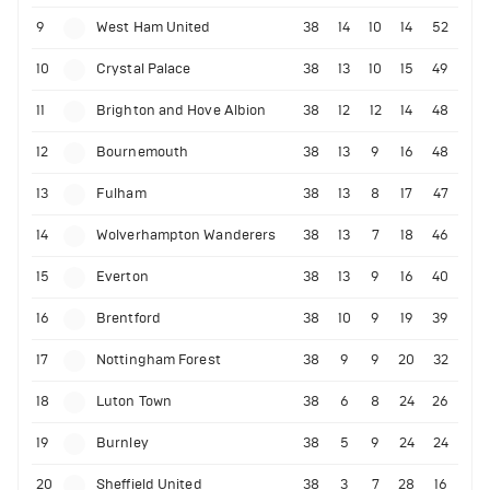
9
West Ham United
38
14
10
14
52
10
Crystal Palace
38
13
10
15
49
11
Brighton and Hove Albion
38
12
12
14
48
12
Bournemouth
38
13
9
16
48
13
Fulham
38
13
8
17
47
14
Wolverhampton Wanderers
38
13
7
18
46
15
Everton
38
13
9
16
40
16
Brentford
38
10
9
19
39
17
Nottingham Forest
38
9
9
20
32
18
Luton Town
38
6
8
24
26
19
Burnley
38
5
9
24
24
20
Sheffield United
38
3
7
28
16