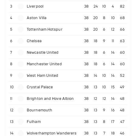
3
Liverpool
38
24
10
4
82
4
Aston Villa
38
20
8
10
68
5
Tottenham Hotspur
38
20
6
12
66
6
Chelsea
38
18
9
11
63
7
Newcastle United
38
18
6
14
60
8
Manchester United
38
18
6
14
60
9
West Ham United
38
14
10
14
52
10
Crystal Palace
38
13
10
15
49
11
Brighton and Hove Albion
38
12
12
14
48
12
Bournemouth
38
13
9
16
48
13
Fulham
38
13
8
17
47
14
Wolverhampton Wanderers
38
13
7
18
46