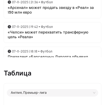
07-11-2025 | 21:36
•
Футбол
«Арсенал» может продать звезду в «Реал» за
150 млн евро
07-11-2025 | 19:42
•
Футбол
«Челси» может перехватить трансферную
цель «Реала»
07-11-2025 | 18:18
•
Футбол
Президент «Барселоны» Лапорта объявил
свой план насчёт Месси
Таблица
07-11-2025 | 16:23
•
Футбол
Известны имена трёх звёздных футболистов в
номинации на приз лучшему игроку года от
ФИФА
Англия, Премьер-лига
06-11-2025 | 23:06
•
Футбол