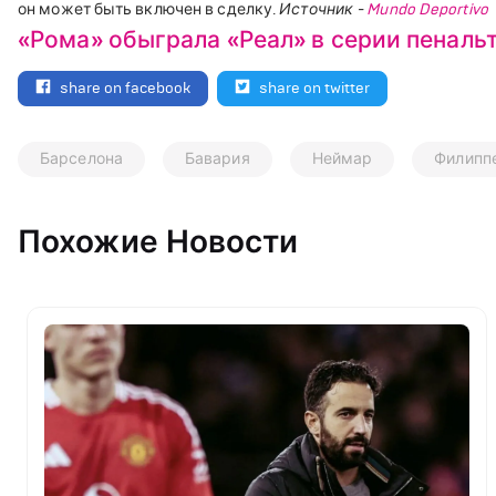
он может быть включен в сделку.
Источник -
Mundo Deportivo
«Рома» обыграла «Реал» в серии пеналь
share on facebook
share on twitter
Барселона
Бавария
Неймар
Филиппе
Похожие Новости