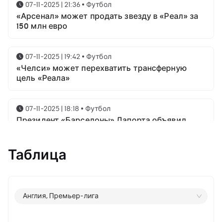
07-11-2025 | 21:36
•
Футбол
«Арсенал» может продать звезду в «Реал» за
150 млн евро
07-11-2025 | 19:42
•
Футбол
«Челси» может перехватить трансферную
цель «Реала»
07-11-2025 | 18:18
•
Футбол
Президент «Барселоны» Лапорта объявил
свой план насчёт Месси
Таблица
07-11-2025 | 16:23
•
Футбол
Известны имена трёх звёздных футболистов в
номинации на приз лучшему игроку года от
ФИФА
Англия, Премьер-лига
06-11-2025 | 23:06
•
Футбол