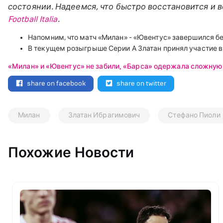
состоянии. Надеемся, что быстро восстановится и 
Football Italia
.
Напомним, что матч «Милан» - «Ювентус» завершился б
В текущем розыгрыше Серии А Златан принял участие в 1
«Милан» и «Ювентус» не забили, «Барса» одержала сложную 
share on facebook
share on twitter
Милан
Златан Ибрагимович
Стефано Пиоли
Похожие Новости