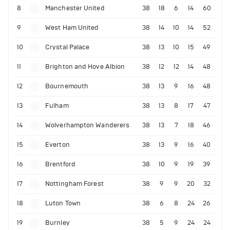
8
Manchester United
38
18
6
14
60
9
West Ham United
38
14
10
14
52
10
Crystal Palace
38
13
10
15
49
11
Brighton and Hove Albion
38
12
12
14
48
12
Bournemouth
38
13
9
16
48
13
Fulham
38
13
8
17
47
14
Wolverhampton Wanderers
38
13
7
18
46
15
Everton
38
13
9
16
40
16
Brentford
38
10
9
19
39
17
Nottingham Forest
38
9
9
20
32
18
Luton Town
38
6
8
24
26
19
Burnley
38
5
9
24
24