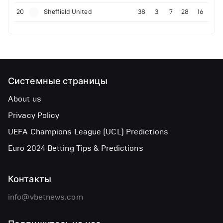
20
Sheffield United
38
3
7
28
16
Системные страницы
About us
Privacy Policy
UEFA Champions League (UCL) Predictions
Euro 2024 Betting Tips & Predictions
Контакты
info@vbetnews.com