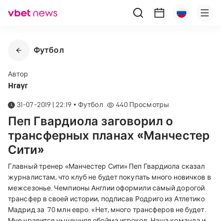
Футбол
Автор
Hrayr
31-07-2019 | 22:19
•
Футбол
440
Просмотры
Пеп Гвардиола заговорил о
трансферных планах «Манчестер
Сити»
Главный тренер
«
Манчестер Сити
»
Пеп Гвардиола сказал
журналистам, что клуб не будет покупать много новичков в
межсезонье. Чемпионы Англии оформили самый дорогой
трансфер в своей истории, подписав Родриго из Атлетико
Мадрид за 70 млн евро.
«
Нет, много трансферов не будет.
Мне нравится нынешняя обойма игроков. Наша команда и