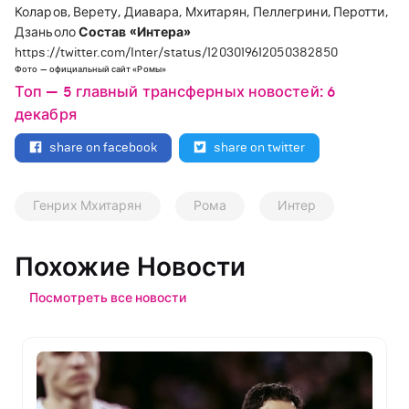
Коларов, Верету, Диавара, Мхитарян, Пеллегрини, Перотти,
Дзаньоло
Состав «Интера»
https://twitter.com/Inter/status/1203019612050382850
Фото — официальный сайт «Ромы»
Топ — 5 главный трансферных новостей: 6
декабря
share on facebook
share on twitter
Генрих Мхитарян
Рома
Интер
Похожие Новости
Посмотреть все новости