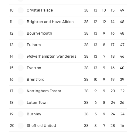
10
Crystal Palace
38
13
10
15
49
11
Brighton and Hove Albion
38
12
12
14
48
12
Bournemouth
38
13
9
16
48
13
Fulham
38
13
8
17
47
14
Wolverhampton Wanderers
38
13
7
18
46
15
Everton
38
13
9
16
40
16
Brentford
38
10
9
19
39
17
Nottingham Forest
38
9
9
20
32
18
Luton Town
38
6
8
24
26
19
Burnley
38
5
9
24
24
20
Sheffield United
38
3
7
28
16