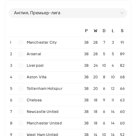
Англия, Премьер-лига
P
W
D
L
S
1
Manchester City
38
28
7
3
91
2
Arsenal
38
28
5
5
89
3
Liverpool
38
24
10
4
82
4
Aston Villa
38
20
8
10
68
5
Tottenham Hotspur
38
20
6
12
66
6
Chelsea
38
18
9
11
63
7
Newcastle United
38
18
6
14
60
8
Manchester United
38
18
6
14
60
9
West Ham United
38
14
10
14
52