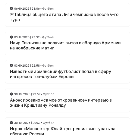
06-11-2025 | 23:06
•
Футбол
🚨Таблица общего этапа Лиги чемпионов после 4-го
тура
03-11-2025 | 23:32
•
Футбол
Наир Тикнизян не получит вызов в сборную Армении
на ноябрьские матчи
03-11-2025 | 22:58
•
Футбол
Известный армянский футболист попал в сферу
интересов топ-клубам Европы
30-10-2025 | 22:57
•
Футбол
Анонсировано «самое откровенное» интервью в
жизни Криштиану Роналду
30-10-2025 | 20:43
•
Футбол
Игрок «Манчестер Юнайтед» решил выступать за
сборную России