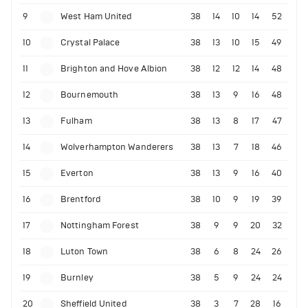
9
West Ham United
38
14
10
14
52
10
Crystal Palace
38
13
10
15
49
11
Brighton and Hove Albion
38
12
12
14
48
12
Bournemouth
38
13
9
16
48
13
Fulham
38
13
8
17
47
14
Wolverhampton Wanderers
38
13
7
18
46
15
Everton
38
13
9
16
40
16
Brentford
38
10
9
19
39
17
Nottingham Forest
38
9
9
20
32
18
Luton Town
38
6
8
24
26
19
Burnley
38
5
9
24
24
20
Sheffield United
38
3
7
28
16