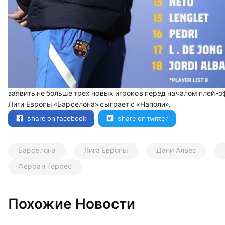
заявить не больше трех новых игроков перед началом плей-о
Лиги Европы «Барселона» сыграет с «Наполи».
share on facebook
share on twitter
Барселона
Лига Европы
Дани Алвес
Ферран Торрес
Похожие Новости