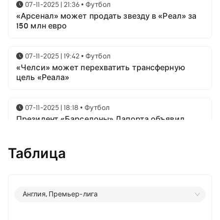
07-11-2025 | 21:36
•
Футбол
«Арсенал» может продать звезду в «Реал» за
150 млн евро
07-11-2025 | 19:42
•
Футбол
«Челси» может перехватить трансферную
цель «Реала»
07-11-2025 | 18:18
•
Футбол
Президент «Барселоны» Лапорта объявил
свой план насчёт Месси
Таблица
07-11-2025 | 16:23
•
Футбол
Известны имена трёх звёздных футболистов в
номинации на приз лучшему игроку года от
ФИФА
Англия, Премьер-лига
06-11-2025 | 23:06
•
Футбол