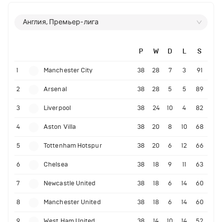
Англия, Премьер-лига
P
W
D
L
S
1
Manchester City
38
28
7
3
91
2
Arsenal
38
28
5
5
89
3
Liverpool
38
24
10
4
82
4
Aston Villa
38
20
8
10
68
5
Tottenham Hotspur
38
20
6
12
66
6
Chelsea
38
18
9
11
63
7
Newcastle United
38
18
6
14
60
8
Manchester United
38
18
6
14
60
9
West Ham United
38
14
10
14
52