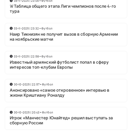
06-11-2025 | 23:06
•
Футбол
🚨Таблица общего этапа Лиги чемпионов после 4-го
тура
03-11-2025 | 23:32
•
Футбол
Наир Тикнизян не получит вызов в сборную Армении
на ноябрьские матчи
03-11-2025 | 22:58
•
Футбол
Известный армянский футболист попал в сферу
интересов топ-клубам Европы
30-10-2025 | 22:57
•
Футбол
Анонсировано «самое откровенное» интервью в
жизни Криштиану Роналду
30-10-2025 | 20:43
•
Футбол
Игрок «Манчестер Юнайтед» решил выступать за
сборную России