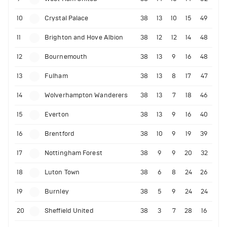
10
Crystal Palace
38
13
10
15
49
11
Brighton and Hove Albion
38
12
12
14
48
12
Bournemouth
38
13
9
16
48
13
Fulham
38
13
8
17
47
14
Wolverhampton Wanderers
38
13
7
18
46
15
Everton
38
13
9
16
40
16
Brentford
38
10
9
19
39
17
Nottingham Forest
38
9
9
20
32
18
Luton Town
38
6
8
24
26
19
Burnley
38
5
9
24
24
20
Sheffield United
38
3
7
28
16