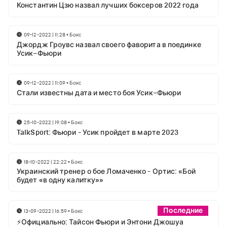
Константин Цзю назвал лучших боксеров 2022 года
09-12-2022 | 11:28
•
Бокс
Джордж Гроувс назвал своего фаворита в поединке
Усик–Фьюри
09-12-2022 | 11:09
•
Бокс
Стали известны дата и место боя Усик–Фьюри
25-10-2022 | 19:08
•
Бокс
TalkSport: Фьюри - Усик пройдет в марте 2023
18-10-2022 | 22:22
•
Бокс
Украинский тренер о бое Ломаченко - Ортис: «Бой
будет «в одну калитку»»
Последние
13-09-2022 | 16:59
•
Бокс
⚡Официально: Тайсон Фьюри и Энтони Джошуа