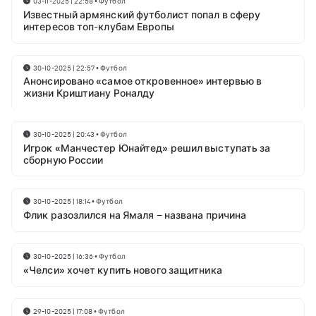
03-11-2025 | 22:58
•
Футбол
Известный армянский футболист попал в сферу
интересов топ-клубам Европы
30-10-2025 | 22:57
•
Футбол
Анонсировано «самое откровенное» интервью в
жизни Криштиану Роналду
30-10-2025 | 20:43
•
Футбол
Игрок «Манчестер Юнайтед» решил выступать за
сборную России
30-10-2025 | 18:14
•
Футбол
Флик разозлился на Ямаля – названа причина
30-10-2025 | 16:36
•
Футбол
«Челси» хочет купить нового защитника
29-10-2025 | 17:08
•
Футбол