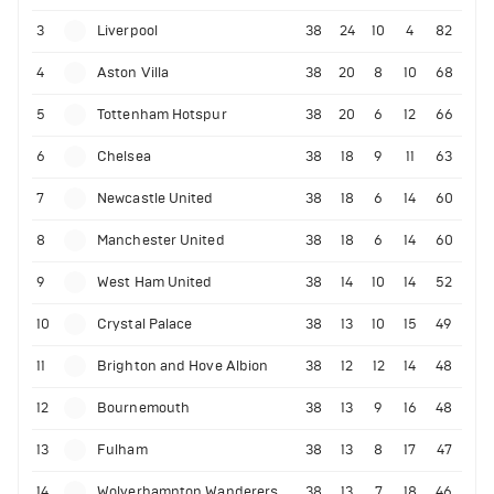
3
Liverpool
38
24
10
4
82
4
Aston Villa
38
20
8
10
68
5
Tottenham Hotspur
38
20
6
12
66
6
Chelsea
38
18
9
11
63
7
Newcastle United
38
18
6
14
60
8
Manchester United
38
18
6
14
60
9
West Ham United
38
14
10
14
52
10
Crystal Palace
38
13
10
15
49
11
Brighton and Hove Albion
38
12
12
14
48
12
Bournemouth
38
13
9
16
48
13
Fulham
38
13
8
17
47
14
Wolverhampton Wanderers
38
13
7
18
46