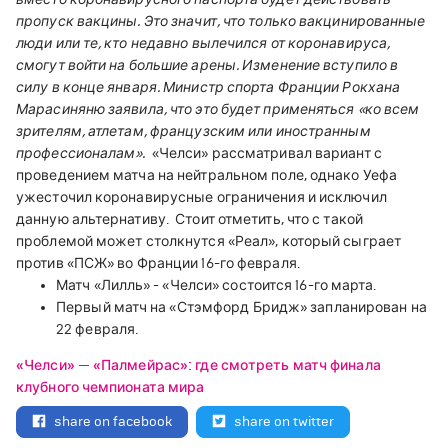
пропуск вакцины. Это значит, что только вакцинированные
люди или те, кто недавно вылечился от коронавируса,
смогут войти на большие арены. Изменение вступило в
силу в конце января.
Министр спорта Франции Рокхана
Марасиняню заявила, что это будет применяться «ко всем
зрителям, атлетам, французским или иностранным
профессионалам».
«Челси» рассматривал вариант с
проведением матча на нейтральном поле, однако Уефа
ужесточил коронавирусные ограничения и исключил
данную альтернативу.
Стоит отметить, что с такой
проблемой может столкнутся «Реал», который сыграет
против «ПСЖ» во Франции 16-го февраля.
Матч «Лилль» - «Челси» состоится 16-го марта.
Первый матч на «Стэмфорд Бридж» запланирован на
22 февраля.
«Челси» — «Палмейрас»: где смотреть матч финала
клубного чемпионата мира
share on facebook
share on twitter