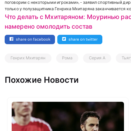
поговорим с некоторыми игроками», - заявил спортивный дир
только у полузащитника Генриха Мхитаряна заканчивается ко
Что делать с Мхитаряном: Моуринью рас
намерено омолодить состав
share on facebook
share on twitter
Генрих Мхитарян
Рома
Серия А
Тьяг
Похожие Новости