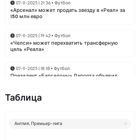
07-11-2025 | 21:36
•
Футбол
«Арсенал» может продать звезду в «Реал» за
150 млн евро
07-11-2025 | 19:42
•
Футбол
«Челси» может перехватить трансферную
цель «Реала»
07-11-2025 | 18:18
•
Футбол
Президент «Барселоны» Лапорта объявил
свой план насчёт Месси
Таблица
07-11-2025 | 16:23
•
Футбол
Известны имена трёх звёздных футболистов в
номинации на приз лучшему игроку года от
ФИФА
Англия, Премьер-лига
06-11-2025 | 23:06
•
Футбол