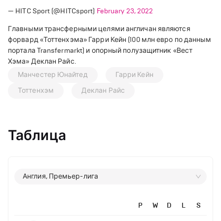
— HITC Sport (@HITCsport)
February 23, 2022
Главными трансферными целями англичан являются
форвард «Тоттенхэма» Гарри Кейн (100 млн евро по данным
портала Transfermarkt) и опорный полузащитник «Вест
Хэма» Деклан Райс.
Манчестер Юнайтед
Гарри Кейн
Тоттенхэм
Деклан Райс
Таблица
Англия, Премьер-лига
P
W
D
L
S