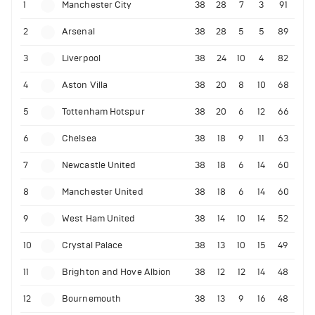
1
Manchester City
38
28
7
3
91
2
Arsenal
38
28
5
5
89
3
Liverpool
38
24
10
4
82
4
Aston Villa
38
20
8
10
68
5
Tottenham Hotspur
38
20
6
12
66
6
Chelsea
38
18
9
11
63
7
Newcastle United
38
18
6
14
60
8
Manchester United
38
18
6
14
60
9
West Ham United
38
14
10
14
52
10
Crystal Palace
38
13
10
15
49
11
Brighton and Hove Albion
38
12
12
14
48
12
Bournemouth
38
13
9
16
48