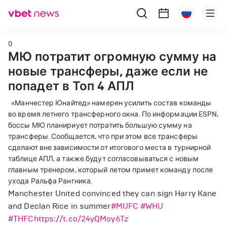
0
МЮ потратит огромную сумму на
новые трансферы, даже если не
попадет в Топ 4 АПЛ
«Манчестер Юнайтед» намерен усилить состав команды
во время летнего трансферного окна. По информации ESPN,
боссы МЮ планириует потратить большую сумму на
трансферы. Сообщается, что при этом все трансферы
сделают вне зависимости от итогового места в турнирной
таблице АПЛ, а также будут согласовываться с новым
главным тренером, который летом примет команду после
ухода Ральфа Рангника.
Manchester United convinced they can sign Harry Kane
and Declan Rice in summer
#MUFC
#WHU
#THFC
https://t.co/24yQMoy6Tz