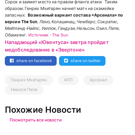
Сорок и заимет место на правом фланге атаки.
Таким
образом, Генрих Мхитарян начнет матч на скамейке
запасных.
Возможный вариант состава «Арсенала» по
версии The Sun.
Лено, Колашинац, Чемберс, Сократис,
Мейтленд-Найлс, Уиллок, Гендузи, Нельсон, Озил, Пепе,
Обамеянг.
Источник - The Sun
Нападающий «Ювентуса» завтра пройдет
медобследование в «Эвертоне»
share on facebook
share on twitter
Генрих Мхитарян
АПЛ
Арсенал
Николя Пепе
Похожие Новости
Посмотреть все новости