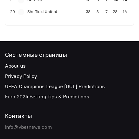
20
Sheffield United
38
3
7
28
16
Системные страницы
About us
Privacy Policy
UEFA Champions League (UCL) Predictions
Euro 2024 Betting Tips & Predictions
Контакты
info@vbetnews.com