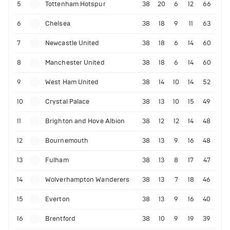
5
Tottenham Hotspur
38
20
6
12
66
6
Chelsea
38
18
9
11
63
7
Newcastle United
38
18
6
14
60
8
Manchester United
38
18
6
14
60
9
West Ham United
38
14
10
14
52
10
Crystal Palace
38
13
10
15
49
11
Brighton and Hove Albion
38
12
12
14
48
12
Bournemouth
38
13
9
16
48
13
Fulham
38
13
8
17
47
14
Wolverhampton Wanderers
38
13
7
18
46
15
Everton
38
13
9
16
40
16
Brentford
38
10
9
19
39