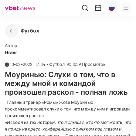
Футбол
Автор
Hrayr
13-02-2022 | 17:34
•
Футбол
1039
Просмотры
Моуринью: Слухи о том, что в
между мной и командой
произошел раскол - полная ложь
Главный тренер «Ромы» Жозе Моуринью
прокомментировал слухи о том, что между ним и игроками
произошел раскол.
«Исходя из тех истории, что я слышал, кто-то мог ждать, что
я приду на пресс-конференцию с синяком под глазом и
опухшим от ударов лицом.
Слухи о том, что в между мной