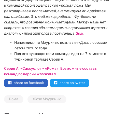
и командой произошел раскол - полная ложь. Мы
разговариваем после матчей, анализируем их и работаем
над ошибками. Это мой метод работы.
Футболисты
сказали, что довольны моими методами. Между нами нет
секретов, я говорю обо всем прямо и приглашаю игроков к
диалогу», - приводит слова португальца
Goal
.
Напомним, что Моуринью возглавил «Джаллоросси»
летом 2021-го года.
Под его руководством команда идет на 7-м месте в
турнирной таблице Серии А.
Серия А. «Сассуоло» – «Рома». Возможные составы
команд по версии WhoScored
share on facebook
share on twitter
Рома
Жозе Моуринью