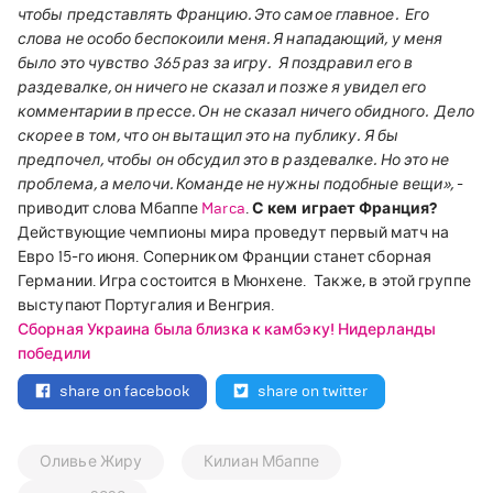
чтобы представлять Францию. Это самое главное.
Его
слова не особо беспокоили меня. Я нападающий, у меня
было это чувство 365 раз за игру.
Я поздравил его в
раздевалке, он ничего не сказал и позже я увидел его
комментарии в прессе. Он не сказал ничего обидного.
Дело
скорее в том, что он вытащил это на публику. Я бы
предпочел, чтобы он обсудил это в раздевалке. Но это не
проблема, а мелочи. Команде не нужны подобные вещи»,
-
приводит слова Мбаппе
Marca
.
С кем играет Франция?
Действующие чемпионы мира проведут первый матч на
Евро 15-го июня. Соперником Франции станет сборная
Германии. Игра состоится в Мюнхене.
Также, в этой группе
выступают Португалия и Венгрия.
Сборная Украина была близка к камбэку! Нидерланды
победили
share on facebook
share on twitter
Оливье Жиру
Килиан Мбаппе