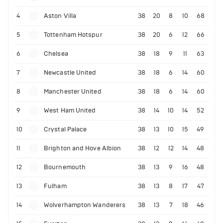
4
Aston Villa
38
20
8
10
68
5
Tottenham Hotspur
38
20
6
12
66
6
Chelsea
38
18
9
11
63
7
Newcastle United
38
18
6
14
60
8
Manchester United
38
18
6
14
60
9
West Ham United
38
14
10
14
52
10
Crystal Palace
38
13
10
15
49
11
Brighton and Hove Albion
38
12
12
14
48
12
Bournemouth
38
13
9
16
48
13
Fulham
38
13
8
17
47
14
Wolverhampton Wanderers
38
13
7
18
46