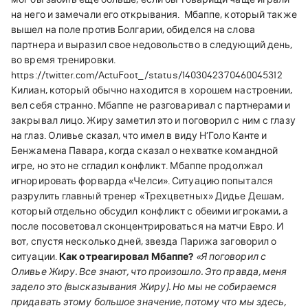
на него и замечали его открывания.
Мбаппе, который также
вышел на поле против Болгарии, обиделся на слова
партнера и выразил свое недовольство в следующий день,
во время тренировки.
https://twitter.com/ActuFoot_/status/1403042370460045312
Килиан, который обычно находится в хорошем настроении,
вел себя странно. Мбаппе не разговаривал с партнерами и
закрывал лицо. Жиру заметил это и поговорил с ним с глазу
на глаз. Оливье сказал, что имел в виду Н’Голо Канте и
Бенжамена Павара, когда сказал о нехватке командной
игре, но это не сгладил конфликт. Мбаппе продолжал
игнорировать форварда «Челси». Ситуацию попытался
разрулить главный тренер «Трехцветных» Дидье Дешам,
который отдельно обсудил конфликт с обеими игроками, а
после посоветовал сконцентрироваться на матчи Евро. И
вот, спустя несколько дней, звезда Парижа заговорил о
ситуации.
Как отреагировал Мбаппе?
«Я поговорил с
Оливье Жиру. Все знают, что произошло. Это правда, меня
задело это (высказывания Жиру). Но мы не собираемся
придавать этому большое значение, потому что мы здесь,