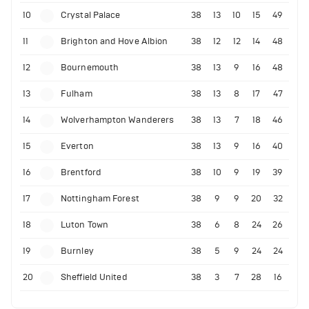
10
Crystal Palace
38
13
10
15
49
11
Brighton and Hove Albion
38
12
12
14
48
12
Bournemouth
38
13
9
16
48
13
Fulham
38
13
8
17
47
14
Wolverhampton Wanderers
38
13
7
18
46
15
Everton
38
13
9
16
40
16
Brentford
38
10
9
19
39
17
Nottingham Forest
38
9
9
20
32
18
Luton Town
38
6
8
24
26
19
Burnley
38
5
9
24
24
20
Sheffield United
38
3
7
28
16