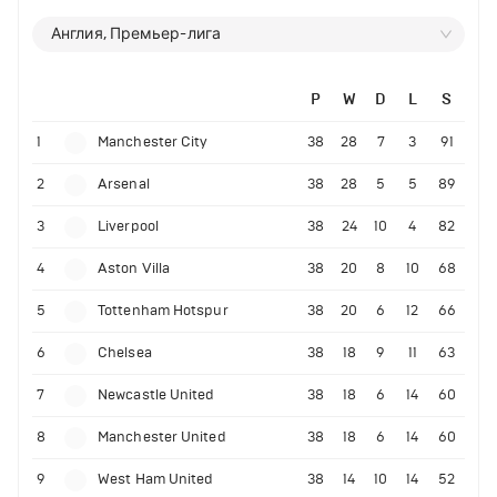
Англия, Премьер-лига
P
W
D
L
S
1
Manchester City
38
28
7
3
91
2
Arsenal
38
28
5
5
89
3
Liverpool
38
24
10
4
82
4
Aston Villa
38
20
8
10
68
5
Tottenham Hotspur
38
20
6
12
66
6
Chelsea
38
18
9
11
63
7
Newcastle United
38
18
6
14
60
8
Manchester United
38
18
6
14
60
9
West Ham United
38
14
10
14
52