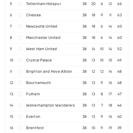
5
Tottenham Hotspur
38
20
6
12
66
6
Chelsea
38
18
9
11
63
7
Newcastle United
38
18
6
14
60
8
Manchester United
38
18
6
14
60
9
West Ham United
38
14
10
14
52
10
Crystal Palace
38
13
10
15
49
11
Brighton and Hove Albion
38
12
12
14
48
12
Bournemouth
38
13
9
16
48
13
Fulham
38
13
8
17
47
14
Wolverhampton Wanderers
38
13
7
18
46
15
Everton
38
13
9
16
40
16
Brentford
38
10
9
19
39