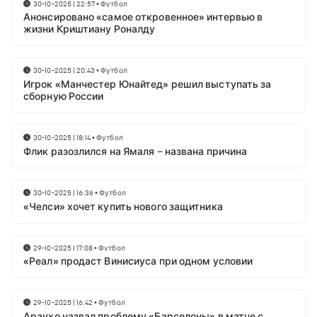
30-10-2025 | 22:57
•
Футбол
Анонсировано «самое откровенное» интервью в
жизни Криштиану Роналду
30-10-2025 | 20:43
•
Футбол
Игрок «Манчестер Юнайтед» решил выступать за
сборную России
30-10-2025 | 18:14
•
Футбол
Флик разозлился на Ямаля – названа причина
30-10-2025 | 16:36
•
Футбол
«Челси» хочет купить нового защитника
29-10-2025 | 17:08
•
Футбол
«Реал» продаст Винисиуса при одном условии
29-10-2025 | 16:42
•
Футбол
Араухо назвал проблему «Барселоны» в матче с