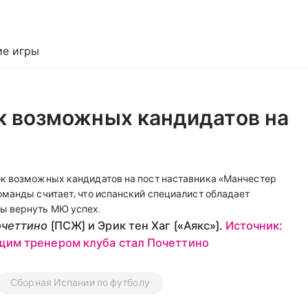
е игры
ок возможных кандидатов на
ок возможных кандидатов на пост наставника «Манчестер
оманды считает, что испанский специалист обладает
ы вернуть МЮ успех.
четтино
(ПСЖ) и Эрик тен Хаг («Аякс»).
Источник:
щим тренером клуба стал Почеттино
Сборная Испании по футболу