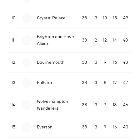
10
Crystal Palace
38
13
10
15
49
Brighton and Hove
11
38
12
12
14
48
Albion
12
Bournemouth
38
13
9
16
48
13
Fulham
38
13
8
17
47
Wolverhampton
14
38
13
7
18
46
Wanderers
15
Everton
38
13
9
16
40