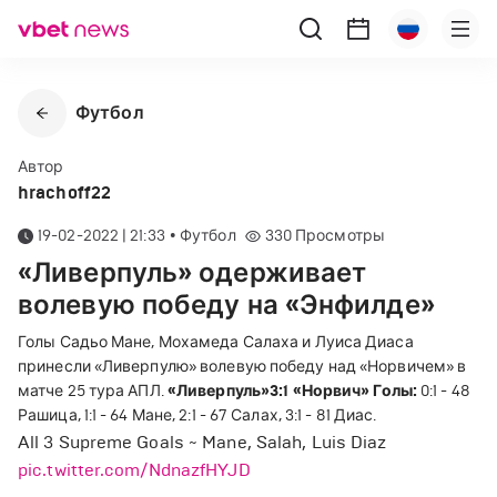
Футбол
Автор
hrachoff22
19-02-2022 | 21:33
•
Футбол
330
Просмотры
«Ливерпуль» одерживает
волевую победу на «Энфилде»
Голы Садьо Мане, Мохамеда Салаха и Луиса Диаса
принесли «Ливерпулю» волевую победу над «Норвичем» в
матче 25 тура АПЛ.
«Ливерпуль» 3:1 «Норвич»
Голы:
0:1 - 48
Рашица, 1:1 - 64 Мане, 2:1 - 67 Салах, 3:1 - 81 Диас.
All 3 Supreme Goals ~ Mane, Salah, Luis Diaz
pic.twitter.com/NdnazfHYJD