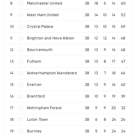
8
Manchester United
38
18
6
14
60
9
West Ham United
38
14
10
14
52
10
Crystal Palace
38
13
10
15
49
11
Brighton and Hove Albion
38
12
12
14
48
12
Bournemouth
38
13
9
16
48
13
Fulham
38
13
8
17
47
14
Wolverhampton Wanderers
38
13
7
18
46
15
Everton
38
13
9
16
40
16
Brentford
38
10
9
19
39
17
Nottingham Forest
38
9
9
20
32
18
Luton Town
38
6
8
24
26
19
Burnley
38
5
9
24
24