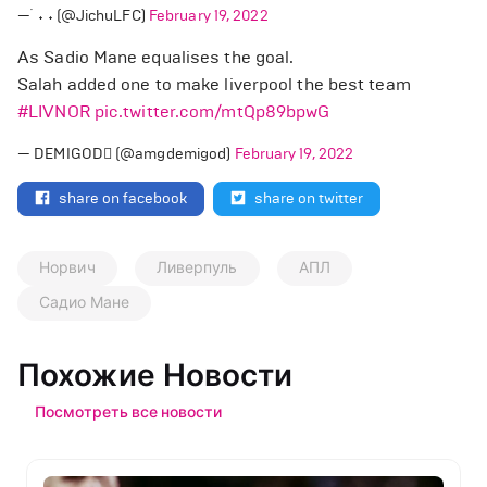
— ࣪ ˖ ˖ (@JichuLFC)
February 19, 2022
As Sadio Mane equalises the goal.
Salah added one to make liverpool the best team
#LIVNOR
pic.twitter.com/mtQp89bpwG
— DEMIGOD (@amgdemigod)
February 19, 2022
share on facebook
share on twitter
Норвич
Ливерпуль
АПЛ
Садио Мане
Похожие Новости
Посмотреть все новости