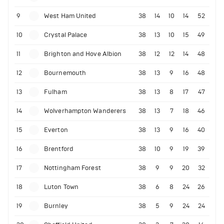
9
West Ham United
38
14
10
14
52
10
Crystal Palace
38
13
10
15
49
11
Brighton and Hove Albion
38
12
12
14
48
12
Bournemouth
38
13
9
16
48
13
Fulham
38
13
8
17
47
14
Wolverhampton Wanderers
38
13
7
18
46
15
Everton
38
13
9
16
40
16
Brentford
38
10
9
19
39
17
Nottingham Forest
38
9
9
20
32
18
Luton Town
38
6
8
24
26
19
Burnley
38
5
9
24
24