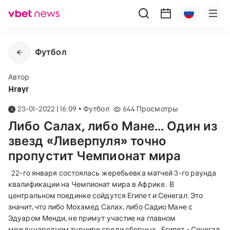
Футбол
Автор
Hrayr
23-01-2022 | 16:09
•
Футбол
644
Просмотры
Либо Салах, либо Мане… Один из
звезд «Ливерпуля» точно
пропустит Чемпионат мира
22-го января состоялась жеребьевка матчей 3-го раунда
квалификации на Чемпионат мира в Африке.
В
центральном поединке сойдутся Египет и Сенегал. Это
значит, что либо Мохамед Салах, либо Садио Мане с
Эдуаром Менди, не примут участие на главном
международном турнире среди сборных.
Египет - Сенегал