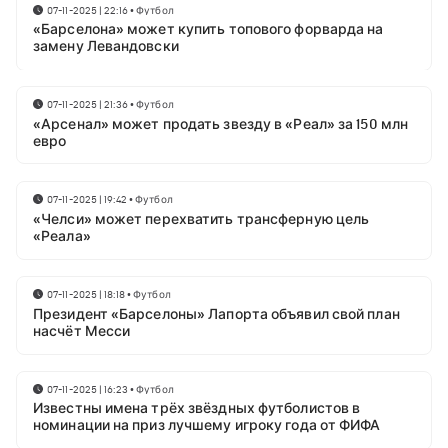
07-11-2025 | 22:16
•
Футбол
«Барселона» может купить топового форварда на
замену Левандовски
07-11-2025 | 21:36
•
Футбол
«Арсенал» может продать звезду в «Реал» за 150 млн
евро
07-11-2025 | 19:42
•
Футбол
«Челси» может перехватить трансферную цель
«Реала»
07-11-2025 | 18:18
•
Футбол
Президент «Барселоны» Лапорта объявил свой план
насчёт Месси
07-11-2025 | 16:23
•
Футбол
Известны имена трёх звёздных футболистов в
номинации на приз лучшему игроку года от ФИФА