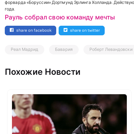
форварда «Боруссии» Дортмунд Эрлинга Холланда. Действующ
года.
Рауль собрал свою команду мечты
share on facebook
share on twitter
Реал Мадрид
Бавария
Роберт Левандовски
Похожие Новости