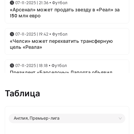
07-11-2025 | 21:36
•
Футбол
«Арсенал» может продать звезду в «Реал» за
150 млн евро
07-11-2025 | 19:42
•
Футбол
«Челси» может перехватить трансферную
цель «Реала»
07-11-2025 | 18:18
•
Футбол
Президент «Барселоны» Лапорта объявил
свой план насчёт Месси
Таблица
07-11-2025 | 16:23
•
Футбол
Известны имена трёх звёздных футболистов в
номинации на приз лучшему игроку года от
ФИФА
Англия, Премьер-лига
06-11-2025 | 23:06
•
Футбол