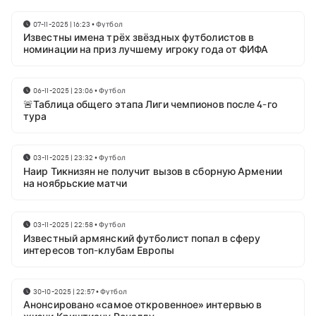
07-11-2025 | 16:23
•
Футбол
Известны имена трёх звёздных футболистов в
номинации на приз лучшему игроку года от ФИФА
06-11-2025 | 23:06
•
Футбол
🚨Таблица общего этапа Лиги чемпионов после 4-го
тура
03-11-2025 | 23:32
•
Футбол
Наир Тикнизян не получит вызов в сборную Армении
на ноябрьские матчи
03-11-2025 | 22:58
•
Футбол
Известный армянский футболист попал в сферу
интересов топ-клубам Европы
30-10-2025 | 22:57
•
Футбол
Анонсировано «самое откровенное» интервью в