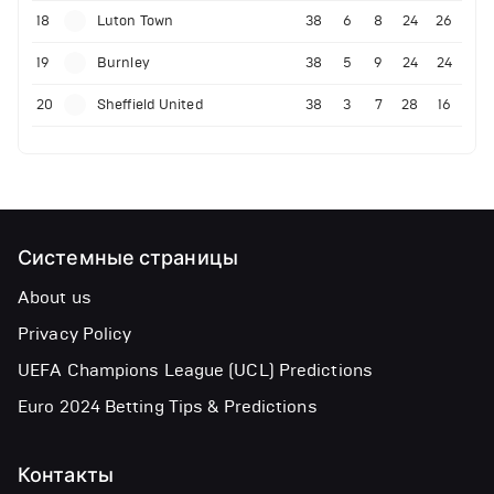
18
Luton Town
38
6
8
24
26
19
Burnley
38
5
9
24
24
20
Sheffield United
38
3
7
28
16
Системные страницы
About us
Privacy Policy
UEFA Champions League (UCL) Predictions
Euro 2024 Betting Tips & Predictions
Контакты