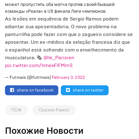
может пропустить оба матча против своей бывшей
команды «Реала» в 1/8 финала Лиги чемпионов.
As lesões em sequência de Sergio Ramos podem
adiantar sua aposentadoria. O novo problema na
panturrilha pode fazer com que o zagueiro considere se
aposentar. Um ex-médico da seleção francesa diz que
o espanhol está sofrendo com o envelhecimento da
musculatura. 🗞️
@le_Parisien
pic.twitter.com/hmexFlFMmS
— Futmais (@futtmais)
February 3, 2022
share on facebook
share on twitter
ПСЖ
Серхио Рамос
Похожие Новости