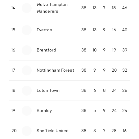
Wolverhampton
Иван Редкач сделал крупную ставку на второй
14
38
13
7
18
46
Wanderers
бой между Усиком и Джошуа
15
Everton
38
13
9
16
40
16
Brentford
38
10
9
19
39
17
Nottingham Forest
38
9
9
20
32
18
Luton Town
38
6
8
24
26
19
Burnley
38
5
9
24
24
20
Sheffield United
38
3
7
28
16