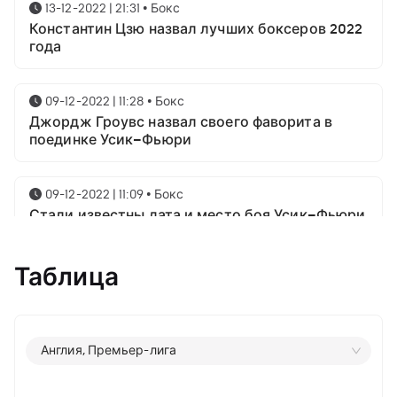
13-12-2022 | 21:31
•
Бокс
Константин Цзю назвал лучших боксеров 2022
года
09-12-2022 | 11:28
•
Бокс
Джордж Гроувс назвал своего фаворита в
поединке Усик–Фьюри
09-12-2022 | 11:09
•
Бокс
Стали известны дата и место боя Усик–Фьюри
Таблица
25-10-2022 | 19:08
•
Бокс
TalkSport: Фьюри - Усик пройдет в марте 2023
18-10-2022 | 22:22
•
Бокс
Англия, Премьер-лига
Украинский тренер о бое Ломаченко - Ортис:
«Бой будет «в одну калитку»»