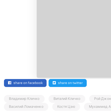
share on facebook
share on twitter
Владимир Кличко
Виталий Кличко
Рой Джон
Василий Ломаченко
Костя Цзю
Мухаммед А