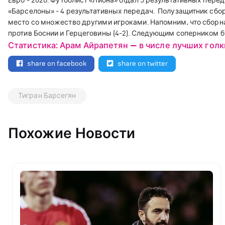
Евро - 2020.
Футболист
«
Лиона
»
отдал 5 результативных перед
«
Барселоны
»
- 4 результативных передач.
Полузащитник сбор
место со множество другими игроками.
Напомним, что сборна
против Боснии и Герцеговины (4-2). Следующим соперником б
Статистика: Арам Айрапетян — в числе лучших голк
share on facebook
share on twitter
Тигран Барсегян
Похожие Новости