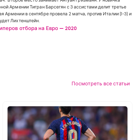
ач.
Второе место занимает Антуан Гризманн. У новичка
ной Армении Тигран Барсегян с 3 ассистами делит третье
я Армении в сентябре провела 2 матча, против Италии (1-3) и
удет Лихтенштейн.
иперов отбора на Евро — 2020
Посмотреть все статьи