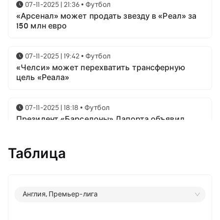
07-11-2025 | 21:36
•
Футбол
«Арсенал» может продать звезду в «Реал» за
150 млн евро
07-11-2025 | 19:42
•
Футбол
«Челси» может перехватить трансферную
цель «Реала»
07-11-2025 | 18:18
•
Футбол
Президент «Барселоны» Лапорта объявил
свой план насчёт Месси
Таблица
07-11-2025 | 16:23
•
Футбол
Известны имена трёх звёздных футболистов в
номинации на приз лучшему игроку года от
ФИФА
Англия, Премьер-лига
06-11-2025 | 23:06
•
Футбол