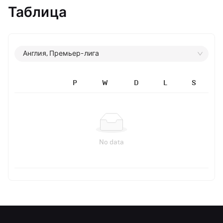
Таблица
Англия, Премьер-лига
P
W
D
L
S
No data