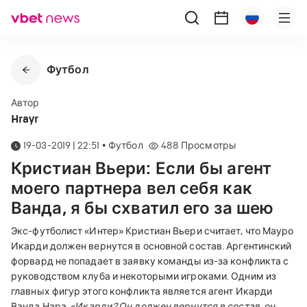
Футбол
Автор
Hrayr
19-03-2019 | 22:51
•
Футбол
488
Просмотры
Кристиан Вьери: Если бы агент
моего партнера вел себя как
Ванда, я бы схватил его за шею
Экс-футболист «Интер» Кристиан Вьери считает, что Мауро
Икарди должен вернутся в основной состав.
Аргентинский
форвард не попадает в заявку команды из-за конфликта с
руководством клуба и некоторыми игроками. Одним из
главных фигур этого конфликта является агент Икарди
Ванда Нара.
«
Икарди? Он должен вернутся в состав, он