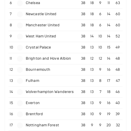
6
Chelsea
38
18
9
11
63
7
Newcastle United
38
18
6
14
60
8
Manchester United
38
18
6
14
60
9
West Ham United
38
14
10
14
52
10
Crystal Palace
38
13
10
15
49
11
Brighton and Hove Albion
38
12
12
14
48
12
Bournemouth
38
13
9
16
48
13
Fulham
38
13
8
17
47
14
Wolverhampton Wanderers
38
13
7
18
46
15
Everton
38
13
9
16
40
16
Brentford
38
10
9
19
39
17
Nottingham Forest
38
9
9
20
32