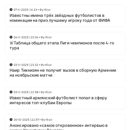
07-11-2025 | 16:23
•
Футбол
Известны имена трёх звёздных футболистов в
номинации на приз лучшему игроку года от ФИФА
06-11-2025 | 23:06
•
Футбол
🚨Таблица общего этапа Лиги чемпионов после 4-го
тура
03-11-2025 | 23:32
•
Футбол
Наир Тикнизян не получит вызов в сборную Армении
на ноябрьские матчи
03-11-2025 | 22:58
•
Футбол
Известный армянский футболист попал в сферу
интересов топ-клубам Европы
30-10-2025 | 22:57
•
Футбол
Анонсировано «самое откровенное» интервью в