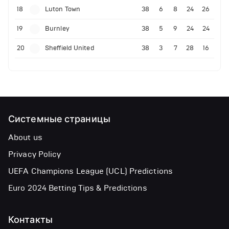
18
Luton Town
38
6
8
24
26
19
Burnley
38
5
9
24
24
20
Sheffield United
38
3
7
28
16
Системные страницы
About us
Privacy Policy
UEFA Champions League (UCL) Predictions
Euro 2024 Betting Tips & Predictions
Контакты