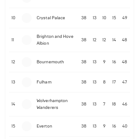
10
Crystal Palace
38
13
10
15
49
Brighton and Hove
11
38
12
12
14
48
Albion
12
Bournemouth
38
13
9
16
48
13
Fulham
38
13
8
17
47
Wolverhampton
14
38
13
7
18
46
Wanderers
15
Everton
38
13
9
16
40