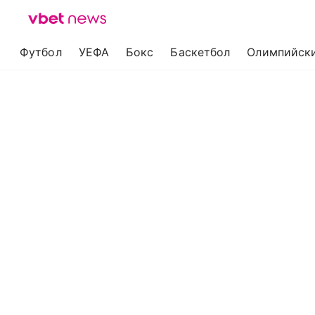
Футбол
УЕФА
Бокс
Баскетбол
Олимпийски