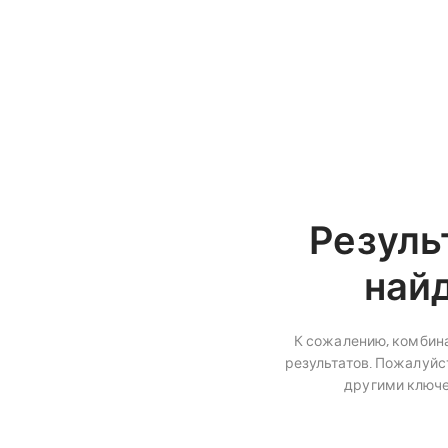
Резуль
най
К сожалению, комбина
результатов. Пожалуйст
другими ключ