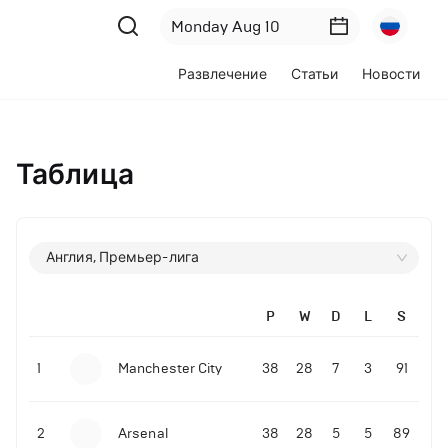
Развлечение
Статьи
Новости
Таблица
Англия, Премьер-лига
P
W
D
L
S
1
Manchester City
38
28
7
3
91
2
Arsenal
38
28
5
5
89