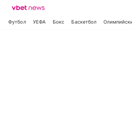
Футбол
УЕФА
Бокс
Баскетбол
Олимпийски