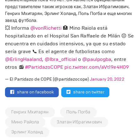
представителем такик игроков как, Златан Ибрагимович,
Генрих Мхитарян, Эрлинг Холанд, Поль Погба и еще многих
звезд футбола.
💥 Informa
@vonRichetti
🏥 Mino Raiola está
hospitalizado en el Hospital San Raffaele de Milán 😔 Se
encuentra en cuidados intensivos, ya que su estado
sería grave 📞 Es el agente de futbolistas como
@ErlingHaaland
,
@Ibra_official
o
@paulpogba
, entre
otros 📻
#PartidazoCOPE
pic.twitter.com/aVt19e4H09
— El Partidazo de COPE (@partidazocope)
January 20, 2022
share on facebook
share on twitter
Генрих Мхитарян
Поль Погба
Мино Райола
Златан Ибрагимович
Эрлинг Холанд