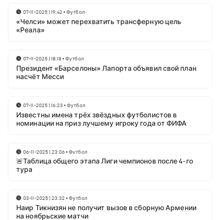
07-11-2025 | 19:42
•
Футбол
«Челси» может перехватить трансферную цель
«Реала»
07-11-2025 | 18:18
•
Футбол
Президент «Барселоны» Лапорта объявил свой план
насчёт Месси
07-11-2025 | 16:23
•
Футбол
Известны имена трёх звёздных футболистов в
номинации на приз лучшему игроку года от ФИФА
06-11-2025 | 23:06
•
Футбол
🚨Таблица общего этапа Лиги чемпионов после 4-го
тура
03-11-2025 | 23:32
•
Футбол
Наир Тикнизян не получит вызов в сборную Армении
на ноябрьские матчи