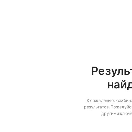
Резуль
най
К сожалению, комбина
результатов. Пожалуйст
другими ключ