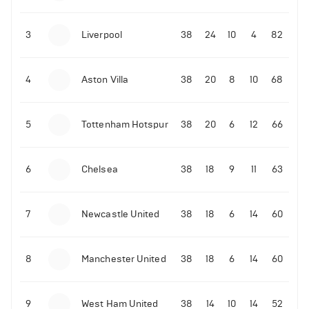
3
Liverpool
38
24
10
4
82
4
Aston Villa
38
20
8
10
68
5
Tottenham Hotspur
38
20
6
12
66
6
Chelsea
38
18
9
11
63
7
Newcastle United
38
18
6
14
60
8
Manchester United
38
18
6
14
60
9
West Ham United
38
14
10
14
52