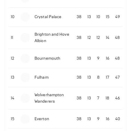
10
Crystal Palace
38
13
10
15
49
Brighton and Hove
11
38
12
12
14
48
Albion
12
Bournemouth
38
13
9
16
48
13
Fulham
38
13
8
17
47
Wolverhampton
14
38
13
7
18
46
Wanderers
15
Everton
38
13
9
16
40