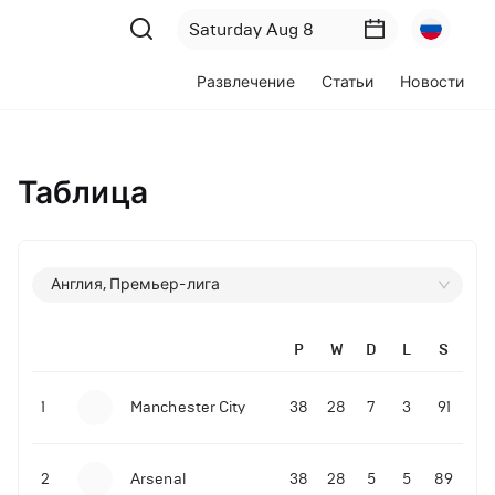
Развлечение
Статьи
Новости
Таблица
Англия, Премьер-лига
P
W
D
L
S
1
Manchester City
38
28
7
3
91
2
Arsenal
38
28
5
5
89