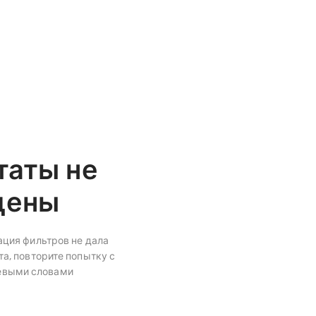
таты не
дены
ция фильтров не дала
а, повторите попытку с
евыми словами