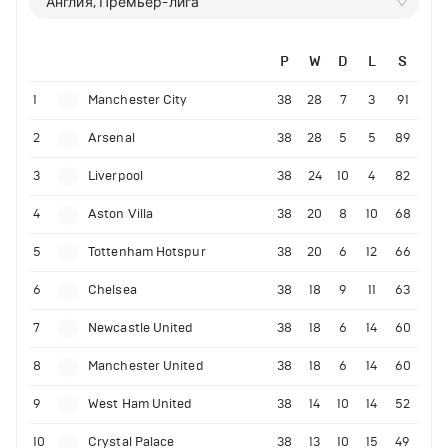
Англия, Премьер-лига
P
W
D
L
S
1
Manchester City
38
28
7
3
91
2
Arsenal
38
28
5
5
89
3
Liverpool
38
24
10
4
82
4
Aston Villa
38
20
8
10
68
5
Tottenham Hotspur
38
20
6
12
66
6
Chelsea
38
18
9
11
63
7
Newcastle United
38
18
6
14
60
8
Manchester United
38
18
6
14
60
9
West Ham United
38
14
10
14
52
10
Crystal Palace
38
13
10
15
49