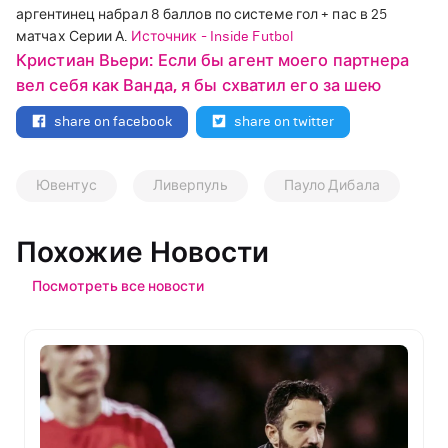
аргентинец набрал 8 баллов по системе гол + пас в 25
матчах Серии А.
Источник - Inside Futbol
Кристиан Вьери: Если бы агент моего партнера
вел себя как Ванда, я бы схватил его за шею
share on facebook
share on twitter
Ювентус
Ливерпуль
Пауло Дибала
Похожие Новости
Посмотреть все новости