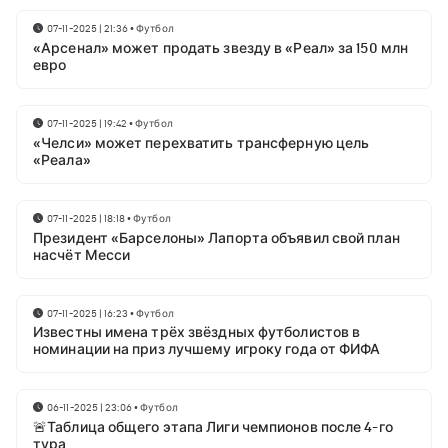
07-11-2025 | 21:36
•
Футбол
«Арсенал» может продать звезду в «Реал» за 150 млн
евро
07-11-2025 | 19:42
•
Футбол
«Челси» может перехватить трансферную цель
«Реала»
07-11-2025 | 18:18
•
Футбол
Президент «Барселоны» Лапорта объявил свой план
насчёт Месси
07-11-2025 | 16:23
•
Футбол
Известны имена трёх звёздных футболистов в
номинации на приз лучшему игроку года от ФИФА
06-11-2025 | 23:06
•
Футбол
🚨Таблица общего этапа Лиги чемпионов после 4-го
тура