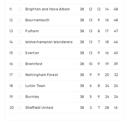
11
Brighton and Hove Albion
38
12
12
14
48
12
Bournemouth
38
13
9
16
48
13
Fulham
38
13
8
17
47
14
Wolverhampton Wanderers
38
13
7
18
46
15
Everton
38
13
9
16
40
16
Brentford
38
10
9
19
39
17
Nottingham Forest
38
9
9
20
32
18
Luton Town
38
6
8
24
26
19
Burnley
38
5
9
24
24
20
Sheffield United
38
3
7
28
16