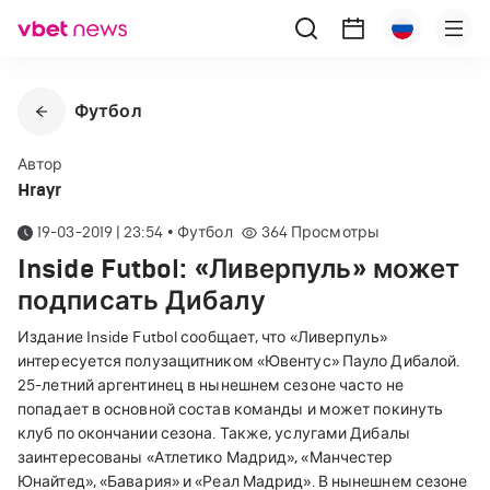
Футбол
Автор
Hrayr
19-03-2019 | 23:54
•
Футбол
364
Просмотры
Inside Futbol: «Ливерпуль» может
подписать Дибалу
Издание Inside Futbol сообщает, что
«
Ливерпуль
»
интересуется полузащитником
«
Ювентус
»
Пауло Дибалой.
25-летний аргентинец в нынешнем сезоне часто не
попадает в основной состав команды и может покинуть
клуб по окончании сезона.
Также, услугами Дибалы
заинтересованы
«
Атлетико Мадрид
»
,
«
Манчестер
Юнайтед
»
,
«
Бавария
»
и
«
Реал Мадрид
»
.
В нынешнем сезоне