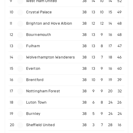
9
West Ham United
38
14
10
14
52
10
Crystal Palace
38
13
10
15
49
11
Brighton and Hove Albion
38
12
12
14
48
12
Bournemouth
38
13
9
16
48
13
Fulham
38
13
8
17
47
14
Wolverhampton Wanderers
38
13
7
18
46
15
Everton
38
13
9
16
40
16
Brentford
38
10
9
19
39
17
Nottingham Forest
38
9
9
20
32
18
Luton Town
38
6
8
24
26
19
Burnley
38
5
9
24
24
20
Sheffield United
38
3
7
28
16