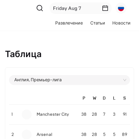
Развлечение
Статьи
Новости
Таблица
Англия, Премьер-лига
P
W
D
L
S
1
Manchester City
38
28
7
3
91
2
Arsenal
38
28
5
5
89