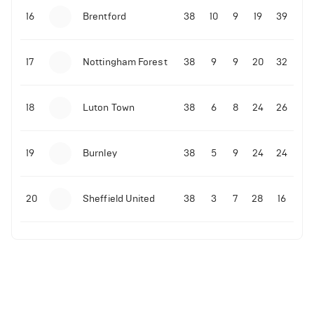
16
Brentford
38
10
9
19
39
17
Nottingham Forest
38
9
9
20
32
18
Luton Town
38
6
8
24
26
19
Burnley
38
5
9
24
24
20
Sheffield United
38
3
7
28
16