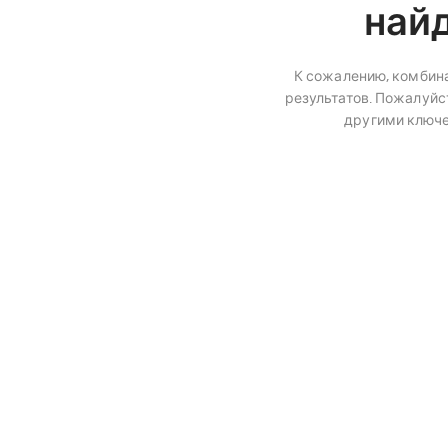
най
К сожалению, комбина
результатов. Пожалуйст
другими ключ