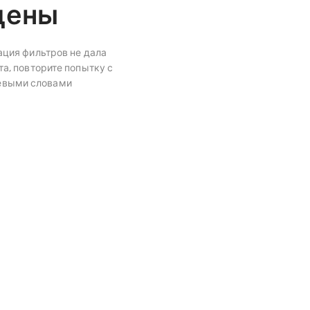
дены
ция фильтров не дала
а, повторите попытку с
евыми словами