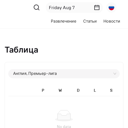
Развлечение
Статьи
Новости
Таблица
Англия, Премьер-лига
P
W
D
L
S
No data