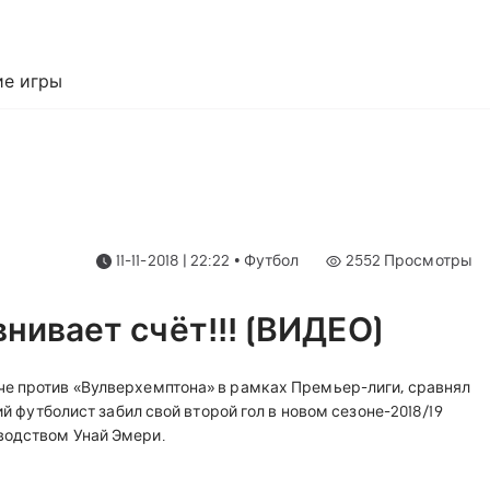
е игры
11-11-2018 | 22:22
•
Футбол
2552
Просмотры
нивает счёт!!! (ВИДЕО)
че против «Вулверхемптона» в рамках Премьер-лиги, сравнял
ий футболист забил свой второй гол в новом сезоне-2018/19
водством Унай Эмери.