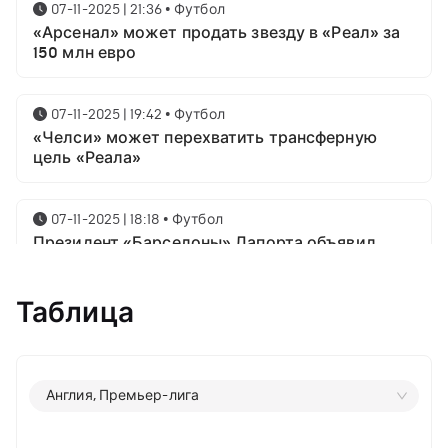
07-11-2025 | 21:36
•
Футбол
«Арсенал» может продать звезду в «Реал» за
150 млн евро
07-11-2025 | 19:42
•
Футбол
«Челси» может перехватить трансферную
цель «Реала»
07-11-2025 | 18:18
•
Футбол
Президент «Барселоны» Лапорта объявил
свой план насчёт Месси
Таблица
07-11-2025 | 16:23
•
Футбол
Известны имена трёх звёздных футболистов в
номинации на приз лучшему игроку года от
ФИФА
Англия, Премьер-лига
06-11-2025 | 23:06
•
Футбол