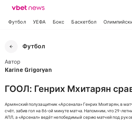
Футбол
УЕФА
Бокс
Баскетбол
Олимпийски
Футбол
Автор
Karine Grigoryan
ГООЛ: Генрих Мхитарян срав
Армянский полузащитник «Арсенала» Генрих Мхитарян, в мат
счёт, забив гол на 86-ой минуте матча. Напомним, что 29-летн
АПЛ, а «Арсенал» ведёт непобедимый серию матчей под руко