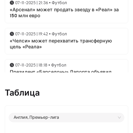
07-11-2025 | 21:36
•
Футбол
«Арсенал» может продать звезду в «Реал» за
150 млн евро
07-11-2025 | 19:42
•
Футбол
«Челси» может перехватить трансферную
цель «Реала»
07-11-2025 | 18:18
•
Футбол
Президент «Барселоны» Лапорта объявил
свой план насчёт Месси
Таблица
07-11-2025 | 16:23
•
Футбол
Известны имена трёх звёздных футболистов в
номинации на приз лучшему игроку года от
ФИФА
Англия, Премьер-лига
06-11-2025 | 23:06
•
Футбол