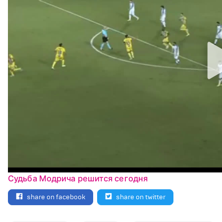
Судьба Модрича решится сегодня
share on facebook
share on twitter