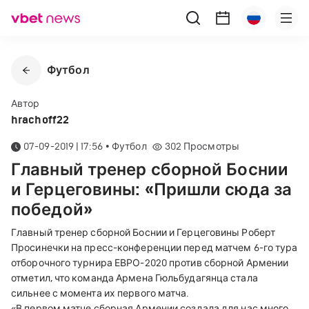
Футбол
Автор
hrachoff22
07-09-2019 | 17:56
•
Футбол
302
Просмотры
Главный тренер сборной Боснии
и Герцеговины: «Пришли сюда за
победой»
Главный тренер сборной Боснии и Герцеговины Роберт
Просинечки на пресс-конференции перед матчем 6-го тура
отборочного турнира ЕВРО-2020 против сборной Армении
отметил, что команда Армена Гюльбудагянца стала
сильнее с момента их первого матча.
«В первом матче сборная Армении создала для нас много