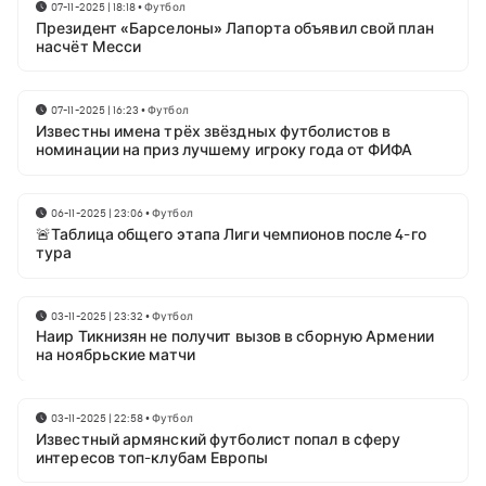
07-11-2025 | 18:18
•
Футбол
Президент «Барселоны» Лапорта объявил свой план
насчёт Месси
07-11-2025 | 16:23
•
Футбол
Известны имена трёх звёздных футболистов в
номинации на приз лучшему игроку года от ФИФА
06-11-2025 | 23:06
•
Футбол
🚨Таблица общего этапа Лиги чемпионов после 4-го
тура
03-11-2025 | 23:32
•
Футбол
Наир Тикнизян не получит вызов в сборную Армении
на ноябрьские матчи
03-11-2025 | 22:58
•
Футбол
Известный армянский футболист попал в сферу
интересов топ-клубам Европы