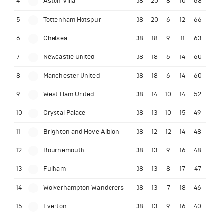
4
Aston Villa
38
20
8
10
68
5
Tottenham Hotspur
38
20
6
12
66
6
Chelsea
38
18
9
11
63
7
Newcastle United
38
18
6
14
60
8
Manchester United
38
18
6
14
60
9
West Ham United
38
14
10
14
52
10
Crystal Palace
38
13
10
15
49
11
Brighton and Hove Albion
38
12
12
14
48
12
Bournemouth
38
13
9
16
48
13
Fulham
38
13
8
17
47
14
Wolverhampton Wanderers
38
13
7
18
46
15
Everton
38
13
9
16
40