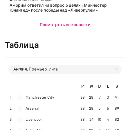
Аморим ответил на вопрос о целях «Манчестер
Юнайтед» после победы над «Ливерпулем»
Посмотреть все новости
Таблица
Англия, Премьер-лига
P
W
D
L
S
1
Manchester City
38
28
7
3
91
2
Arsenal
38
28
5
5
89
3
Liverpool
38
24
10
4
82