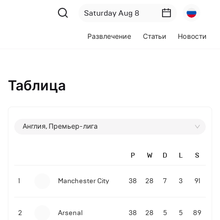
Развлечение
Статьи
Новости
Таблица
Англия, Премьер-лига
P
W
D
L
S
1
Manchester City
38
28
7
3
91
2
Arsenal
38
28
5
5
89