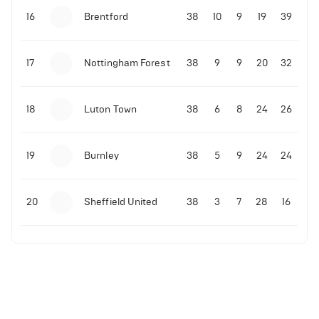
16
Brentford
38
10
9
19
39
17
Nottingham Forest
38
9
9
20
32
18
Luton Town
38
6
8
24
26
19
Burnley
38
5
9
24
24
20
Sheffield United
38
3
7
28
16