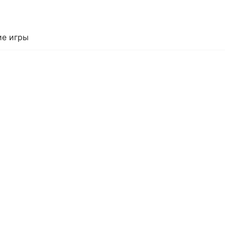
е игры