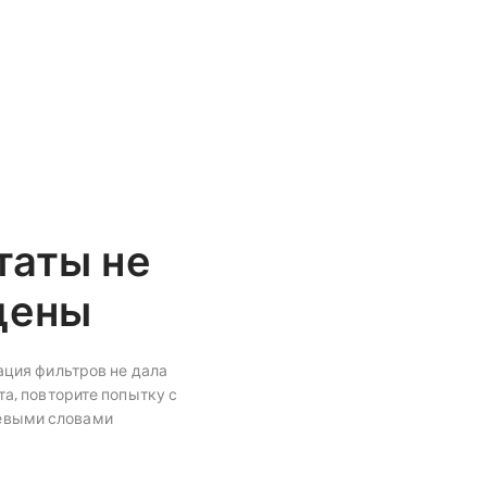
таты не
дены
ция фильтров не дала
а, повторите попытку с
евыми словами