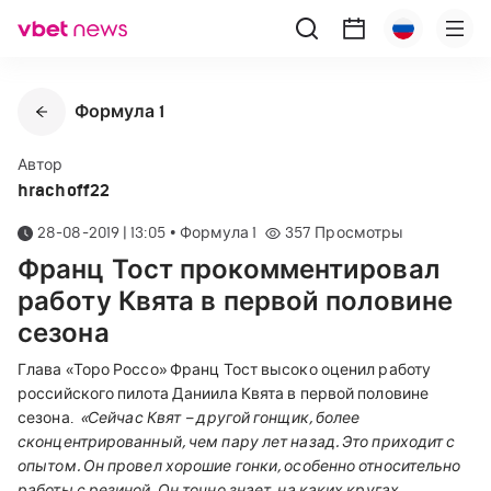
Формула 1
Автор
hrachoff22
28-08-2019 | 13:05
•
Формула 1
357
Просмотры
Франц Тост прокомментировал
работу Квята в первой половине
сезона
Глава «Торо Россо» Франц Тост высоко оценил работу
российского пилота Даниила Квята в первой половине
сезона.
«Сейчас Квят – другой гонщик, более
сконцентрированный, чем пару лет назад. Это приходит с
опытом. Он провел хорошие гонки, особенно относительно
работы с резиной.
Он точно знает, на каких кругах