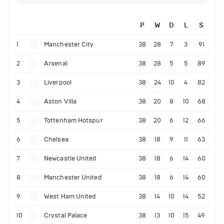
P
W
D
L
S
1
Manchester City
38
28
7
3
91
2
Arsenal
38
28
5
5
89
3
Liverpool
38
24
10
4
82
4
Aston Villa
38
20
8
10
68
5
Tottenham Hotspur
38
20
6
12
66
6
Chelsea
38
18
9
11
63
7
Newcastle United
38
18
6
14
60
8
Manchester United
38
18
6
14
60
9
West Ham United
38
14
10
14
52
10
Crystal Palace
38
13
10
15
49