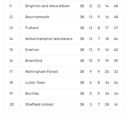
11
Brighton and Hove Albion
38
12
12
14
48
12
Bournemouth
38
13
9
16
48
13
Fulham
38
13
8
17
47
14
Wolverhampton Wanderers
38
13
7
18
46
15
Everton
38
13
9
16
40
16
Brentford
38
10
9
19
39
17
Nottingham Forest
38
9
9
20
32
18
Luton Town
38
6
8
24
26
19
Burnley
38
5
9
24
24
20
Sheffield United
38
3
7
28
16