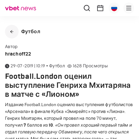
Футбол
Автор
hrachoff22
29-07-2019 | 10:19
•
Футбол
1628
Просмотры
Football.London оценил
выступление Генриха Мхитаряна
в матче с «Лионом»
Издание Football.London оценило выступления футболистов
«Арсенала» в финале Кубка «Эмирейтс» против «Лиона».
Генрих Мхитарян, который провел на поле 70 минут,
получил
7
баллов из
10
.
«Он провел хороший первый тайм и
отдал голевую передачу Обамеянгу, после чего открылся
счет матча. Мог бы и сам стать автором гола», — так