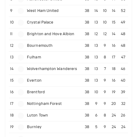
9
West Ham United
38
14
10
14
52
10
Crystal Palace
38
13
10
15
49
11
Brighton and Hove Albion
38
12
12
14
48
12
Bournemouth
38
13
9
16
48
13
Fulham
38
13
8
17
47
14
Wolverhampton Wanderers
38
13
7
18
46
15
Everton
38
13
9
16
40
16
Brentford
38
10
9
19
39
17
Nottingham Forest
38
9
9
20
32
18
Luton Town
38
6
8
24
26
19
Burnley
38
5
9
24
24