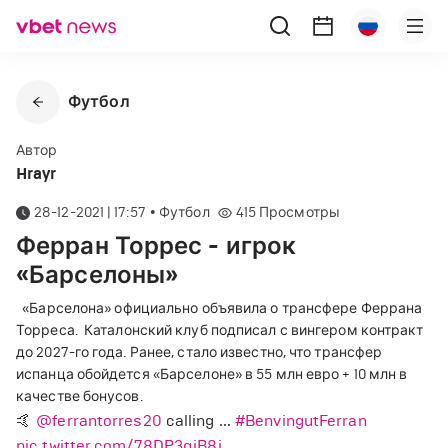
Футбол
Автор
Hrayr
28-12-2021 | 17:57
•
Футбол
415
Просмотры
Ферран Торрес - игрок
«Барселоны»
«Барселона» официально объявила о трансфере Феррана
Торреса.
Каталонский клуб подписал с вингером контракт
до 2027-го года. Ранее, стало известно, что трансфер
испанца обойдется «Барселоне» в 55 млн евро + 10 млн в
качестве бонусов.
🤙
@ferrantorres20
calling ...
#BenvingutFerran
pic.twitter.com/78DP3qjB8i