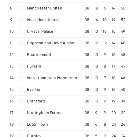
8
Manchester United
38
18
6
14
60
9
West Ham United
38
14
10
14
52
10
Crystal Palace
38
13
10
15
49
11
Brighton and Hove Albion
38
12
12
14
48
12
Bournemouth
38
13
9
16
48
13
Fulham
38
13
8
17
47
14
Wolverhampton Wanderers
38
13
7
18
46
15
Everton
38
13
9
16
40
16
Brentford
38
10
9
19
39
17
Nottingham Forest
38
9
9
20
32
18
Luton Town
38
6
8
24
26
19
Burnley
38
5
9
24
24