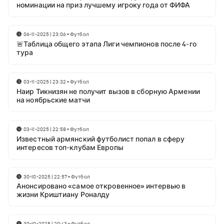
номинации на приз лучшему игроку года от ФИФА
06-11-2025 | 23:06
•
Футбол
🚨Таблица общего этапа Лиги чемпионов после 4-го
тура
03-11-2025 | 23:32
•
Футбол
Наир Тикнизян не получит вызов в сборную Армении
на ноябрьские матчи
03-11-2025 | 22:58
•
Футбол
Известный армянский футболист попал в сферу
интересов топ-клубам Европы
30-10-2025 | 22:57
•
Футбол
Анонсировано «самое откровенное» интервью в
жизни Криштиану Роналду
30-10-2025 | 20:43
•
Футбол