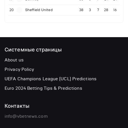
20
Sheffield United
38
3
7
28
16
Системные страницы
About us
Privacy Policy
UEFA Champions League (UCL) Predictions
Euro 2024 Betting Tips & Predictions
Контакты
info@vbetnews.com